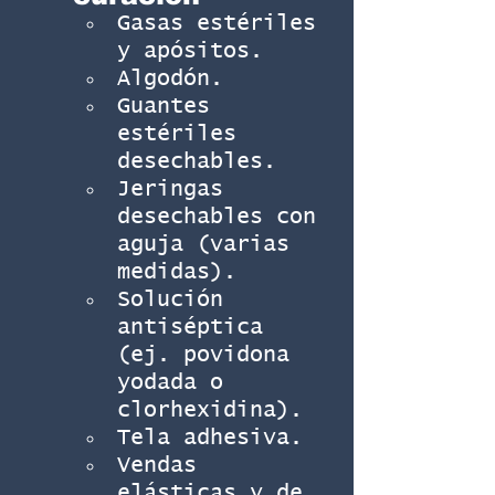
Gasas estériles 
y apósitos.
Algodón.
Guantes 
estériles 
desechables.
Jeringas 
desechables con 
aguja (varias 
medidas).
Solución 
antiséptica 
(ej. povidona 
yodada o 
clorhexidina).
Tela adhesiva.
Vendas 
elásticas y de 