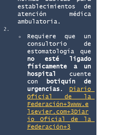
establecimientos de 
atención médica 
ambulatoria.
Requiere que un 
consultorio de 
estomatología que 
no esté ligado 
físicamente a un 
hospital
 cuente 
con 
botiquín de 
urgencias
. 
Diario 
Oficial de la 
Federación+3www.e
lsevier.com+3Diar
io Oficial de la 
Federación+3