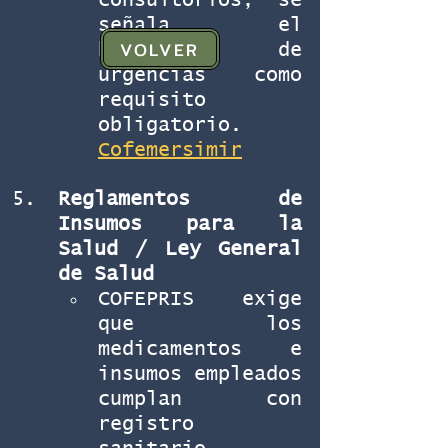
consultorios, se 
señala el 
VOLVER
botiquín de 
urgencias como 
requisito 
obligatorio. 
Cofemersimir
Reglamentos de 
Insumos para la 
Salud / Ley General 
de Salud
COFEPRIS exige 
que los 
medicamentos e 
insumos empleados 
cumplan con 
registro 