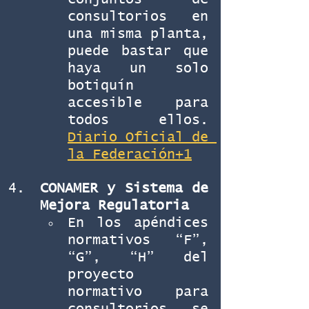
consultorios en 
una misma planta, 
puede bastar que 
haya un solo 
botiquín 
accesible para 
todos ellos. 
Diario Oficial de 
la Federación+1
CONAMER y Sistema de 
Mejora Regulatoria
En los apéndices 
normativos “F”, 
“G”, “H” del 
proyecto 
normativo para 