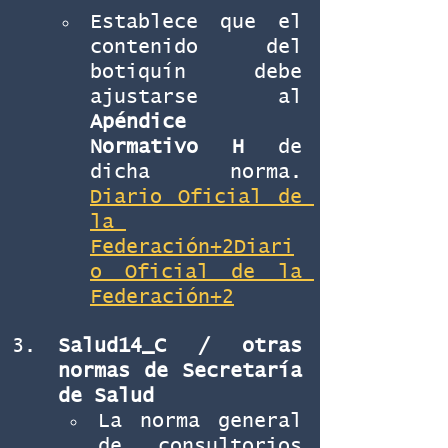
Establece que el 
contenido del 
botiquín debe 
ajustarse al 
Apéndice 
Normativo H
 de 
dicha norma. 
Diario Oficial de 
la 
Federación+2Diari
o Oficial de la 
Federación+2
Salud14_C / otras 
normas de Secretaría 
de Salud
La norma general 
de consultorios 