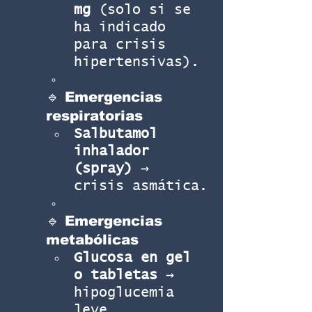
mg
 (solo si se 
ha indicado 
para crisis 
hipertensivas).
🔹 Emergencias 
respiratorias
Salbutamol 
inhalador 
(spray)
 → 
crisis asmática.
🔹 Emergencias 
metabólicas
Glucosa en gel 
o tabletas
 → 
hipoglucemia 
leve.