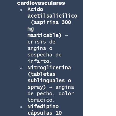
cardiovasculares
Ácido 
acetilsalicílico
 (aspirina 300 
mg 
masticable)
 → 
crisis de 
angina o 
sospecha de 
infarto.
Nitroglicerina 
(tabletas 
sublinguales o 
spray)
 → angina 
de pecho, dolor 
torácico.
Nifedipino 
cápsulas 10 