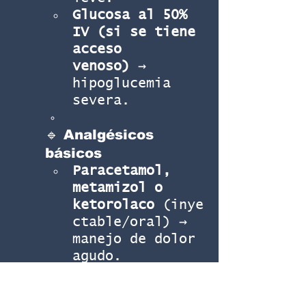
Glucosa al 50% 
IV (si se tiene 
acceso 
venoso)
 → 
hipoglucemia 
severa.
🔹 Analgésicos 
básicos
Paracetamol, 
metamizol o 
ketorolaco
 (inye
ctable/oral) → 
manejo de dolor 
agudo.
3. Equipo 