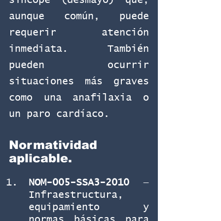
síncope (desmayo) que, 
aunque común, puede 
requerir atención 
inmediata. También 
pueden ocurrir 
situaciones más graves 
como una anafilaxia o 
un paro cardíaco.
Normatividad 
aplicable.
NOM-005-SSA3-2010
 — 
Infraestructura, 
equipamiento y 
normas básicas para 