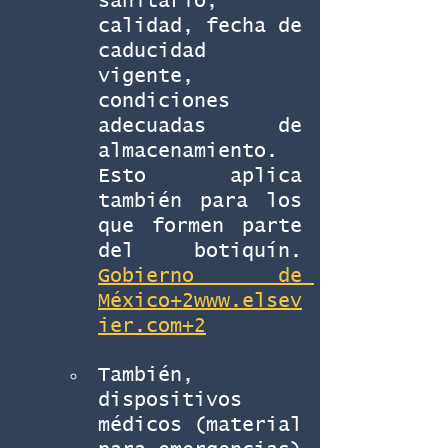
sanitario, 
calidad, fecha de 
caducidad 
vigente, 
condiciones 
adecuadas de 
almacenamiento. 
Esto aplica 
también para los 
que formen parte 
del botiquín. 
Gobierno de 
México+2www.elsev
ier.com+2
También, 
dispositivos 
médicos (material 