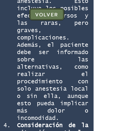
anestesia. Esto 
incluye los posibles 
VOLVER
efectos adversos y 
las raras, pero 
graves, 
complicaciones. 
Además, el paciente 
debe ser informado 
sobre las 
alternativas, como 
realizar el 
procedimiento con 
solo anestesia local 
o sin ella, aunque 
esto pueda implicar 
más dolor o 
incomodidad.
Consideración de la 