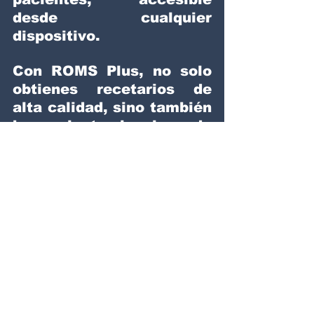
desde cualquier 
dispositivo.
Con ROMS Plus, no solo 
obtienes recetarios de 
alta calidad, sino también 
herramientas legales y de 
confianza para proteger 
tu práctica y dar mayor 
seguridad a tus 
pacientes.
Adquiere tus 
recetas 
médicas 
en ROMS y 
recibe, sin costo 