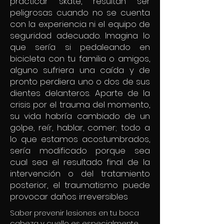
practicar skate, resultan ser
peligrosas cuando no se cuenta
con la experiencia ni el equipo de
seguridad adecuado. Imagina lo
que sería si pedaleando en
bicicleta con tu familia o amigos,
alguno sufriera una caída y de
pronto perdiera uno o dos de sus
dientes delanteros. Aparte de la
crisis por el trauma del momento,
su vida habría cambiado de un
golpe, reír, hablar, comer; todo a
lo que estamos acostumbrados,
sería modificado porque sea
cual sea el resultado final de la
intervención o del tratamiento
posterior, el traumatismo puede
provocar daños irreversibles
Saber prevenir lesiones en tu boca
cabeza y cuello es especialmente