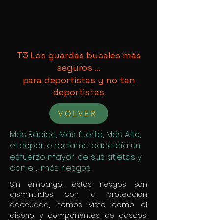
T3 Los guardas bucales más
seguros …
para deportistas y no tan
deportistas
VOLVER
Más Rápido, Más fuerte, Más Alto,
el deporte reclama cada día un
esfuerzo mayor, de sus atletas y
con el… más riesgos.
Sin embargo, estos riesgos son
disminuidos con la protección
adecuada, hemos visto como el
diseño y componentes de cascos,