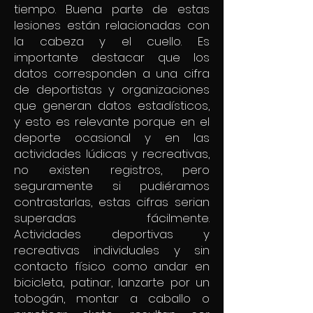
tiempo. Buena parte de estas
lesiones están relacionadas con
la cabeza y el cuello. Es
importante destacar que los
datos corresponden a una cifra
de deportistas y organizaciones
que generan datos estadísticos,
y esto es relevante porque en el
deporte ocasional y en las
actividades lúdicas y recreativas,
no existen registros, pero
seguramente si pudiéramos
contrastarlas, estas cifras serian
superadas fácilmente.
Actividades deportivas y
recreativas individuales y sin
contacto físico como andar en
bicicleta, patinar, lanzarte por un
tobogán, montar a caballo o