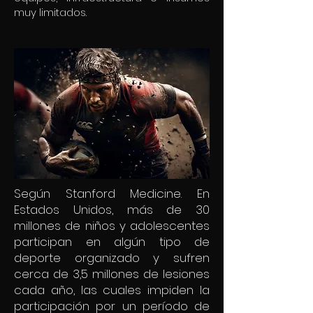
muy limitados.
Según Stanford Medicine. En
Estados Unidos, más de 30
millones de niños y adolescentes
participan en algún tipo de
deporte organizado y sufren
cerca de 3,5 millones de lesiones
cada año, las cuales impiden la
participación por un período de