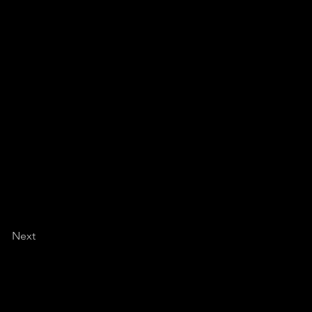
uiera una tonalidad
 convertido a este
imos años.
Next