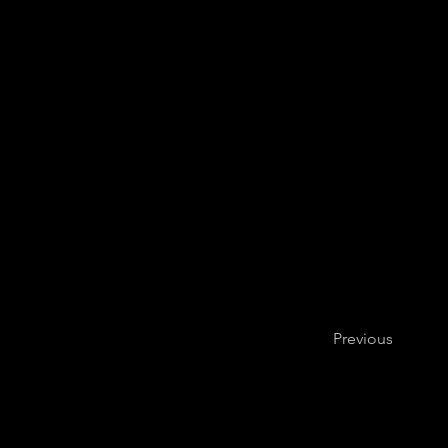
objetivo eliminar
más blanca y bri
procedimiento odo
Previous