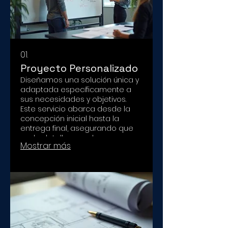
01.
Proyecto Personalizado
Diseñamos una solución única y
adaptada específicamente a
sus necesidades y objetivos.
Este servicio abarca desde la
concepción inicial hasta la
entrega final, asegurando que
cada detalle cumpla con sus
Mostrar más
expectativas y requerimientos
más exigentes.