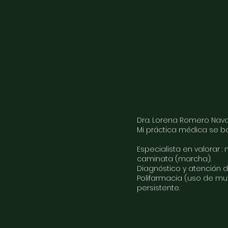
Dra. Lorena Romero Nava.
Mi práctica médica se b
Especialista en valorar
caminata (marcha).
Diagnóstico y atención d
Polifarmacia (uso de muc
persistente.