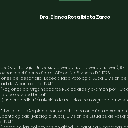
Dra. Blanca Rosa Ibieta Zarco
e Odontología, Universidad Veracruzana. Veracruz, Ver. (1971 - 
Mexicano del Seguro Social. Clínica No. 6 México D.F. 1976.
ciones del desarrollo". Especialidad Patología Bucal División d
ultad de Odontología UNAM.
n: “Regiones de Organizadores Nucleolares y examen por PCR d
de de cavidad bucal”.
 (Odontopediatría) División de Estudios de Posgrado e Investi
: “Niveles de IgA y placa dentobacteriana en niños mexicanos”
ontológicas (Patología Bucal) División de Estudios de Posgra
a UNAM.
: “Efecto de las poliaminas en glándula parótida y páncreas e