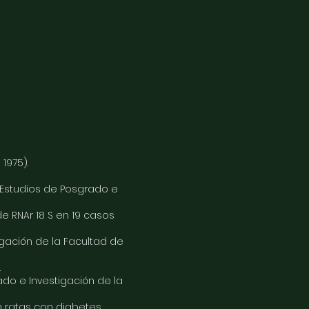
1975).
e Estudios de Posgrado e
e RNAr 18 S en 19 casos
gación de la Facultad de
.
do e Investigación de la
n ratas con diabetes